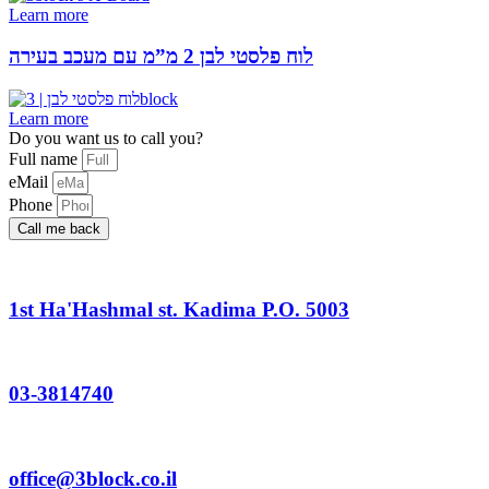
Learn more
לוח פלסטי לבן 2 מ”מ עם מעכב בעירה
Learn more
Do you want us to call you?​
Full name
eMail
Phone
Call me back
1st Ha'Hashmal st. Kadima P.O. 5003
03-3814740
office@3block.co.il