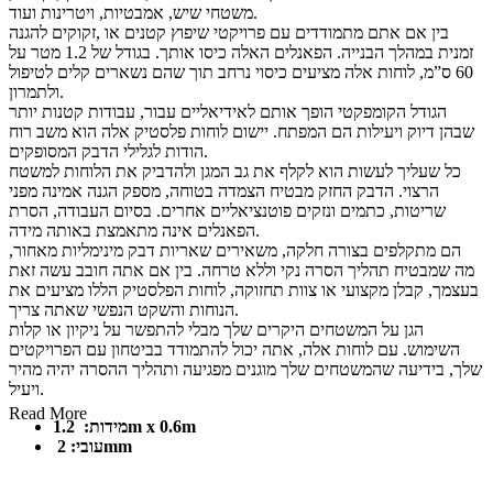
משטחי שיש, אמבטיות, ויטרינות ועוד.
בין אם אתם מתמודדים עם פרויקטי שיפוץ קטנים או ,זקוקים להגנה
זמנית במהלך הבנייה. הפאנלים האלה כיסו אותך. בגודל של 1.2 מטר על
60 ס”מ, לוחות אלה מציעים כיסוי נרחב תוך שהם נשארים קלים לטיפול
ולתמרון.
הגודל הקומפקטי הופך אותם לאידיאליים עבור, עבודות קטנות יותר
שבהן דיוק ויעילות הם המפתח. יישום לוחות פלסטיק אלה הוא משב רוח
הודות לגלילי הדבק המסופקים.
כל שעליך לעשות הוא לקלף את גב המגן ולהדביק את הלוחות למשטח
הרצוי. הדבק החזק מבטיח הצמדה בטוחה, מספק הגנה אמינה מפני
שריטות, כתמים ונזקים פוטנציאליים אחרים. בסיום העבודה, הסרת
הפאנלים אינה מתאמצת באותה מידה.
הם מתקלפים בצורה חלקה, משאירים שאריות דבק מינימליות מאחור,
מה שמבטיח תהליך הסרה נקי וללא טרחה. בין אם אתה חובב עשה זאת
בעצמך, קבלן מקצועי או צוות תחזוקה, לוחות הפלסטיק הללו מציעים את
הנוחות והשקט הנפשי שאתה צריך.
הגן על המשטחים היקרים שלך מבלי להתפשר על ניקיון או קלות
השימוש. עם לוחות אלה, אתה יכול להתמודד בביטחון עם הפרויקטים
שלך, בידיעה שהמשטחים שלך מוגנים מפגיעה ותהליך ההסרה יהיה מהיר
ויעיל.
Read More
1.2m x 0.6m
מידות:
2mm
עובי: