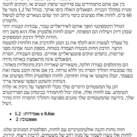
בין אם אתם מתמודדים עם פרויקטי שיפוץ קטנים או ,זקוקים להגנה
זמנית במהלך הבנייה. הפאנלים האלה כיסו אותך. בגודל של 1.2 מטר על
60 ס”מ, לוחות אלה מציעים כיסוי נרחב תוך שהם נשארים קלים לטיפול
ולתמרון.
הגודל הקומפקטי הופך אותם לאידיאליים עבור, עבודות קטנות יותר
שבהן דיוק ויעילות הם המפתח. יישום לוחות פלסטיק אלה הוא משב רוח
הודות לגלילי הדבק המסופקים.
כל שעליך לעשות הוא לקלף את גב המגן ולהדביק את הלוחות למשטח
הרצוי. הדבק החזק מבטיח הצמדה בטוחה, מספק הגנה אמינה מפני
שריטות, כתמים ונזקים פוטנציאליים אחרים. בסיום העבודה, הסרת
הפאנלים אינה מתאמצת באותה מידה.
הם מתקלפים בצורה חלקה, משאירים שאריות דבק מינימליות מאחור,
מה שמבטיח תהליך הסרה נקי וללא טרחה. בין אם אתה חובב עשה זאת
בעצמך, קבלן מקצועי או צוות תחזוקה, לוחות הפלסטיק הללו מציעים את
הנוחות והשקט הנפשי שאתה צריך.
הגן על המשטחים היקרים שלך מבלי להתפשר על ניקיון או קלות
השימוש. עם לוחות אלה, אתה יכול להתמודד בביטחון עם הפרויקטים
שלך, בידיעה שהמשטחים שלך מוגנים מפגיעה ותהליך ההסרה יהיה מהיר
ויעיל.
1.2m x 0.6m
מידות:
2mm
עובי:
חווה נוחות והגנה אולטימטיביים עם לוחות, הפלסטיק המגוונים שלנו.
לוחות אלו נועדו לשמור על מגוון רחב של משטחים, לרבות ריצוף, קירות,