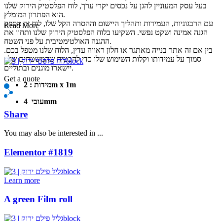
בעל עסק המעוניין להגן על נכסים יקרי ערך, לוח הפלסטיק הירוק שלנו
הוא הפתרון המומלץ.
עם הרבגוניות, העמידות ותהליך היישום וההסרה הקל שלו, לוח זה מספק
Read More
הגנה אמינה ושקט נפשי. השקיעו בלוח הפלסטיק הירוק שלנו ותחוו את
ההגנה האולטימטיבית על פני השטח.
בין אם זה אתר בנייה מאתגר או חלון ראווה עדין, הלוח שלנו מטפל בכם.
סמוך על עמידותו וקלות השימוש שלו כדי להבטיח שהמשטחים שלך
יישארו מוגנים ובתוליים.
Get a quote
2m x 1m
מידות :
4mm
עובי
Share
You may also be interested in ...
Elementor #1819
Learn more
A green Film roll