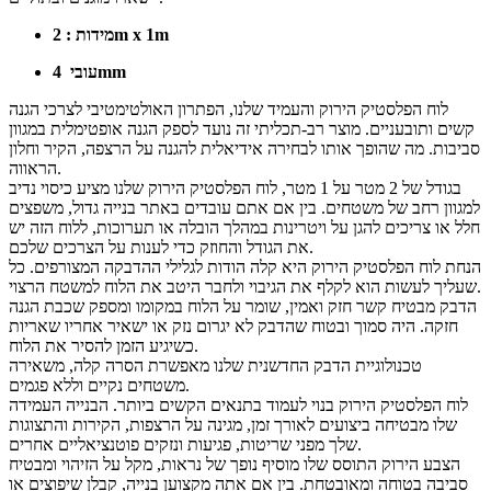
2m x 1m
מידות :
4mm
עובי
לוח הפלסטיק הירוק והעמיד שלנו, הפתרון האולטימטיבי לצרכי הגנה
קשים ותובעניים. מוצר רב-תכליתי זה נועד לספק הגנה אופטימלית במגוון
סביבות. מה שהופך אותו לבחירה אידיאלית להגנה על הרצפה, הקיר וחלון
הראווה.
בגודל של 2 מטר על 1 מטר, לוח הפלסטיק הירוק שלנו מציע כיסוי נדיב
למגוון רחב של משטחים. בין אם אתם עובדים באתר בנייה גדול, משפצים
חלל או צריכים להגן על ויטרינות במהלך הובלה או תערוכות, ללוח הזה יש
את הגודל והחוזק כדי לענות על הצרכים שלכם.
הנחת לוח הפלסטיק הירוק היא קלה הודות לגלילי ההדבקה המצורפים. כל
שעליך לעשות הוא לקלף את הגיבוי ולחבר היטב את הלוח למשטח הרצוי.
הדבק מבטיח קשר חזק ואמין, שומר על הלוח במקומו ומספק שכבת הגנה
חזקה. היה סמוך ובטוח שהדבק לא יגרום נזק או ישאיר אחריו שאריות
כשיגיע הזמן להסיר את הלוח.
טכנולוגיית הדבק החדשנית שלנו מאפשרת הסרה קלה, משאירה
משטחים נקיים וללא פגמים.
לוח הפלסטיק הירוק בנוי לעמוד בתנאים הקשים ביותר. הבנייה העמידה
שלו מבטיחה ביצועים לאורך זמן, מגינה על הרצפות, הקירות והתצוגות
שלך מפני שריטות, פגיעות ונזקים פוטנציאליים אחרים.
הצבע הירוק התוסס שלו מוסיף נופך של נראות, מקל על הזיהוי ומבטיח
סביבה בטוחה ומאובטחת. בין אם אתה מקצוען בנייה, קבלן שיפוצים או