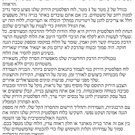
הראווה.
בגודל של 2 מטר על 1 מטר, לוח הפלסטיק הירוק שלנו מציע כיסוי נדיב
למגוון רחב של משטחים. בין אם אתם עובדים באתר בנייה גדול, משפצים
חלל או צריכים להגן על ויטרינות במהלך הובלה או תערוכות, ללוח הזה יש
את הגודל והחוזק כדי לענות על הצרכים שלכם.
הנחת לוח הפלסטיק הירוק היא קלה הודות לגלילי ההדבקה המצורפים. כל
שעליך לעשות הוא לקלף את הגיבוי ולחבר היטב את הלוח למשטח הרצוי.
הדבק מבטיח קשר חזק ואמין, שומר על הלוח במקומו ומספק שכבת הגנה
חזקה. היה סמוך ובטוח שהדבק לא יגרום נזק או ישאיר אחריו שאריות
כשיגיע הזמן להסיר את הלוח.
טכנולוגיית הדבק החדשנית שלנו מאפשרת הסרה קלה, משאירה
משטחים נקיים וללא פגמים.
לוח הפלסטיק הירוק בנוי לעמוד בתנאים הקשים ביותר. הבנייה העמידה
שלו מבטיחה ביצועים לאורך זמן, מגינה על הרצפות, הקירות והתצוגות
שלך מפני שריטות, פגיעות ונזקים פוטנציאליים אחרים.
הצבע הירוק התוסס שלו מוסיף נופך של נראות, מקל על הזיהוי ומבטיח
סביבה בטוחה ומאובטחת. בין אם אתה מקצוען בנייה, קבלן שיפוצים או
בעל עסק המעוניין להגן על נכסים יקרי ערך, לוח הפלסטיק הירוק שלנו
הוא הפתרון המומלץ.
עם הרבגוניות, העמידות ותהליך היישום וההסרה הקל שלו, לוח זה מספק
הגנה אמינה ושקט נפשי. השקיעו בלוח הפלסטיק הירוק שלנו ותחוו את
ההגנה האולטימטיבית על פני השטח.
בין אם זה אתר בנייה מאתגר או חלון ראווה עדין, הלוח שלנו מטפל בכם.
סמוך על עמידותו וקלות השימוש שלו כדי להבטיח שהמשטחים שלך
יישארו מוגנים ובתוליים.