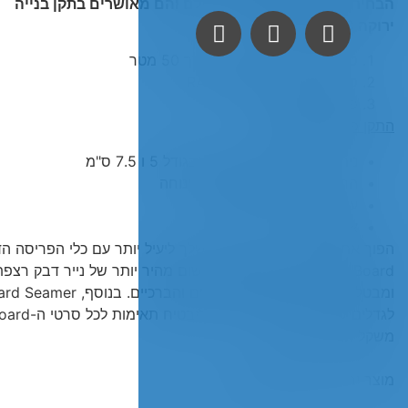
הבחירה מס' 1 של קבלנים בעולם והם מאושרים בתקן בנייה
ירוקה FSC האמריקאי.
סרט הדבקה 7.5 ס"מ באורך 50 מטר
סכין בטיחותי לRAMBOARD
פורס סרט דבק
התקן פריסת סרטי דבק
ניתן להרכיב סרטי הדבקה בגודל 5 ו 7.5 ס"מ
הרכבת סרט ההדבקה קלה ונוחה
עיצוב ידידותי למשתמש
אחסון קל
Board.
ומבטל את הצורך לזחול על הידיים והברכיים.
לגדלים שונים של קלטות, מה שמבטיח תאימות לכל סרטי ה-Ram Board ועוד.
משקל המוצר: 10 ק"ג.
מוצר ירוק וניתן לשימוש חוזר