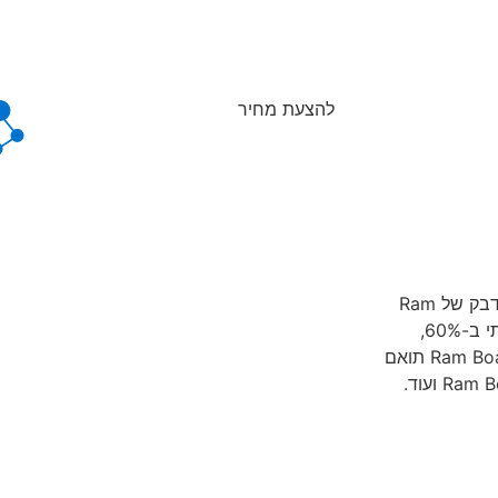
להצעת מחיר
הפוך את פרויקט הגנת הרצפה שלך ליעיל יותר עם כלי הפריסה הדבק של Ram
כלי חדשני זה מאפשר יישום מהיר יותר של נייר דבק רצפתי ב-60%,
בנוסף, Ram Board Seamer תואם