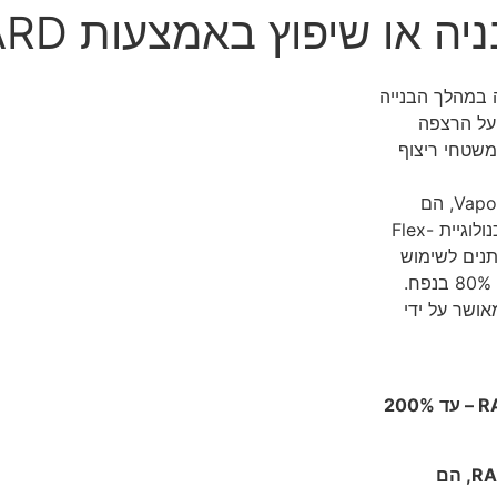
 שיפוץ באמצעות RAM BOARD
צפה במהלך הבנייה
על הרצפה
משטחי ריצוף
עם תכונות כמו טכנולוגיית אידוי נוזל חד-כיוונית וטכנולוגיית Vapor-Cure, הם
מספקים עמידות חסרת תקדים לנוזלים וכלים כבדים. מיוצרים בטכנולוגיית Flex-
יתנים לשימוש
חוזר אלה מדורגים באש ומציעים עד 200% יותר הגנה וחיסכון של 80% בנפח.
מאושר על ידי
בשימוש במוצרי ההגנה המתקדמים לרצפה מבית RAM BOARD – עד 200%
מוצרי ההגנה המתקדמים לתעשיית הבנייה מבית ™RAM BOARD, הם