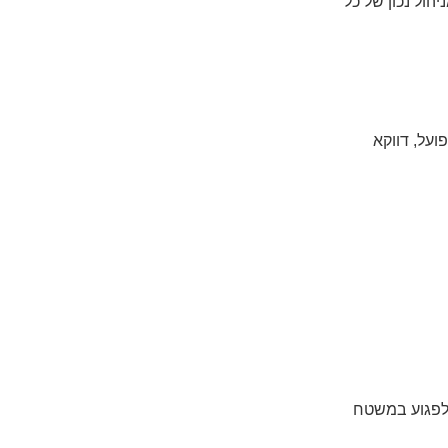
הול נכון של כל
על, דווקא
 לפגוע במשטח