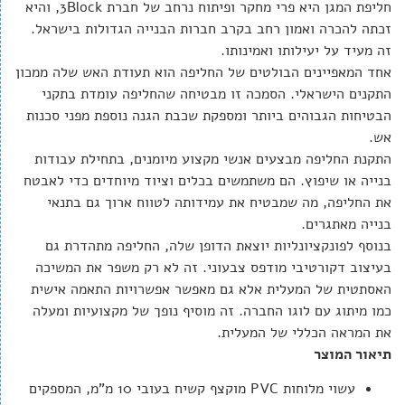
חליפת המגן היא פרי מחקר ופיתוח נרחב של חברת 3Block, והיא
זכתה להכרה ואמון רחב בקרב חברות הבנייה הגדולות בישראל.
זה מעיד על יעילותו ואמינותו.
אחד המאפיינים הבולטים של החליפה הוא תעודת האש שלה ממכון
התקנים הישראלי. הסמכה זו מבטיחה שהחליפה עומדת בתקני
הבטיחות הגבוהים ביותר ומספקת שכבת הגנה נוספת מפני סכנות
אש.
התקנת החליפה מבצעים אנשי מקצוע מיומנים, בתחילת עבודות
בנייה או שיפוץ. הם משתמשים בכלים וציוד מיוחדים כדי לאבטח
את החליפה, מה שמבטיח את עמידותה לטווח ארוך גם בתנאי
בנייה מאתגרים.
בנוסף לפונקציונליות יוצאת הדופן שלה, החליפה מתהדרת גם
בעיצוב דקורטיבי מודפס צבעוני. זה לא רק משפר את המשיכה
האסתטית של המעלית אלא גם מאפשר אפשרויות התאמה אישית
כמו מיתוג עם לוגו החברה. זה מוסיף נופך של מקצועיות ומעלה
את המראה הכללי של המעלית.
תיאור המוצר
עשוי מלוחות PVC מוקצף קשיח בעובי 10 מ"מ, המספקים