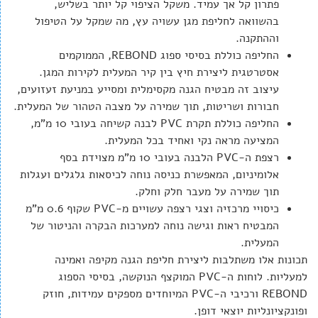
פתרון קל אך עמיד. משקל הציפוי קל יותר בשליש,
בהשוואה לחליפת מגן עשויה עץ, מה שמקל על הטיפול
וההתקנה.
החליפה כוללת בסיסי ספוג REBOND, הממוקמים
אסטרטגית ליצירת חיץ בין קיר המעלית לקירות המגן.
עיצוב זה מבטיח הגנה מקסימלית ומסייע במניעת זעזועים,
חבורות ושריטות, תוך שמירה על מצבה הטהור של המעלית.
החליפה כוללת תקרת PVC לבנה קשיחה בעובי 10 מ"מ,
המציעה מראה נקי ואחיד בכל המעלית.
רצפת ה-PVC הלבנה בעובי 10 מ"מ מצוידת בסף
אלומיניום, המאפשרת כניסה נוחה לכיסאות גלגלים ועגלות
תוך שמירה על מעבר חלק וחלק.
כיסויי מרכזיה וצגי רצפה עשויים מ-PVC שקוף 0.6 מ"מ
המבטיח ראות וגישה נוחה למערכות הבקרה והניטור של
המעלית.
תכונות אלו משתלבות ליצירת חליפת הגנה מקיפה ואמינה
למעליות. לוחות ה-PVC המוקצף הנוקשה, בסיסי הספוג
REBOND ורכיבי ה-PVC המיוחדים מספקים עמידות, חוזק
ופונקציונליות יוצאי דופן.