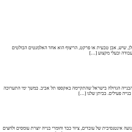
צלן, שיש, אבן טבעית או פרקט, הריצוף הוא אחד האלמנטים הבולטים
עבודה ובעלי מקצוע […]
מקצוע לפתרונות המיגון המתקדמים של 3BLOCK בחודש מאי האחרון (2026) השתתפנו בתערוכת הבנייה הגדולה בישראל שהתקיימה באקספו תל אביב. במשך ימי התערוכה
נייה פעילים. בביתן שלנו […]
י. תנועה אינטנסיבית של עובדים, ציוד כבד וחומרי בנייה יוצרת עומסים ולחצים