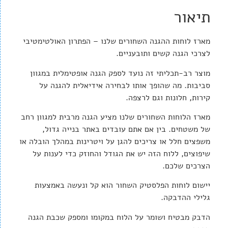
תיאור
מארז לוחות ההגנה השחורים שלנו – הפתרון האולטימטיבי
לצרכי הגנה קשים ותובעניים.
מוצר רב-תכליתי זה נועד לספק הגנה אופטימלית במגוון
סביבות. מה שהופך אותו לבחירה אידיאלית להגנה על
קירות, חלונות וגם לרצפה.
מארז הלוחות השחורים שלנו מציע הגנה מרבית למגוון רחב
של משטחים. בין אם אתם עובדים באתר בנייה גדול,
משפצים חלל או צריכים להגן על ויטרינות במהלך הובלה או
שיפוצים, ללוח הזה יש את הגודל והחוזק כדי לענות על
הצרכים שלכם.
יישום לוחות הפלסטיק השחור הוא קל ונעשה באמצעות
גלילי ההדבקה.
הדבק מבטיח ושומר על הלוח במקומו ומספק שכבת הגנה