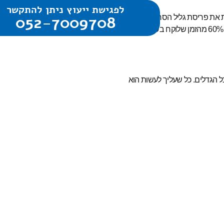
לפגישת ייעוץ ניתן להתקשר
052-7009708
ת את פריסת גליל הסרט לגובה חדש
המאפשרת להדביק בכל מקום ובקווים ישרים. המוצר מאפשר לאטום רווחים באמצעות פריסה מהירה בלפחות 60% מהזמן שלוקח בשיטות
ל הגדלים. כל שעליך לעשות הוא