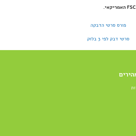
FS
האמריקאי
.
הירים
ות